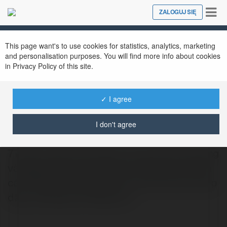
Tog
ZALOGUJ SIĘ
Close
nav
This page want's to use cookies for statistics, analytics, marketing
and personalisation purposes. You will find more info about cookies
in Privacy Policy of this site.
✓ I agree
77win black
@77winblack
I don't agree
77win là nhà cái cá cược có trụ sở văn phòng
và giấy phép hoạt động tại Philippines. Nhà
cái 77Win cung cấp các trò chơi cá cược hấp
dẫn, sôi động và thắng lớn.