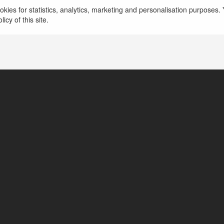
77BET là 1 trong những trang giải trí hàng đầu hi
kies for statistics, analytics, marketing and personalisation purposes. Y
cá cược này luôn dẫn đầu với ưu thế về số lượng 
icy of this site.
więcej