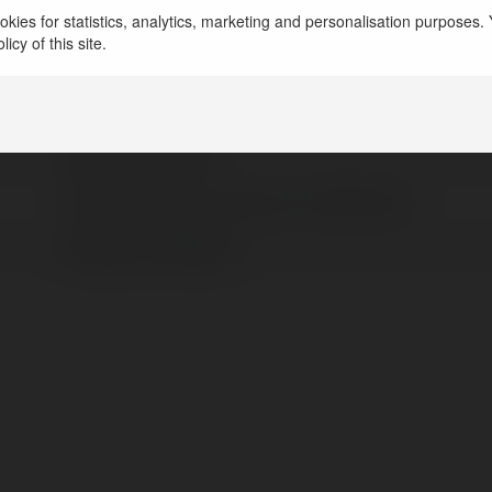
kies for statistics, analytics, marketing and personalisation purposes. Y
icy of this site.
73k club
Indonesia, Indonesia
https://73k.club/
@https://www.youtube.com/@73kclub
httpsx.com73kclub