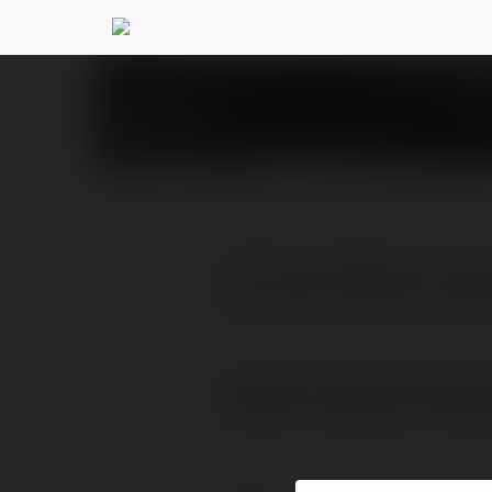
73k club
@73kclub
PROFIL
PRODUKTY
BLOG
NEWSLETTER
73K Club adalah situs j
permainan populer seperti
[73K](https://73k.club/) Club merupakan pl
sportsbook, poker, hingga live casino deng