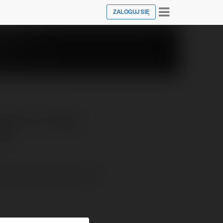
Toggle
ZALOGUJ SIĘ
navigation
ediakan berbagai
ga.
inan menarik mulai dari slot gacor,