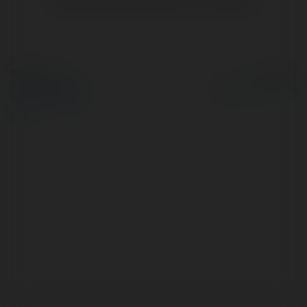
© Ekademia.pl
Powered by
Polityka Prywatności
Regulamin
|
Zażądaj
zwrotu