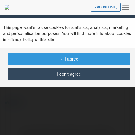
Tog
ZALOGUJ SIĘ
Close
nav
This page want's to use cookies for statistics, analytics, marketing
and personalisation purposes. You will find more info about cookies
in Privacy Policy of this site.
✓ I agree
Joseph Hill
@6gabriellae8291rb7426159426159
I don't agree
więcej
Brak widzialnych wpisów w tym miejscu.