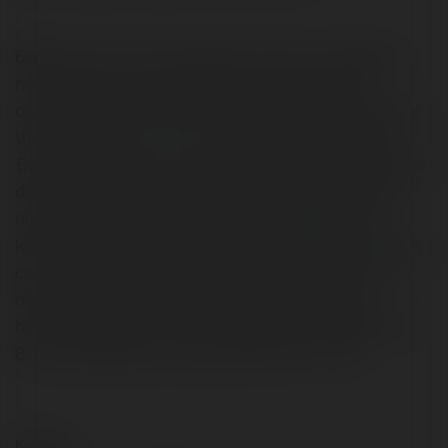
69VN là sân chơi online đáng tin cậy, được đông đảo
người chơi lựa chọn nhờ kết nối an toàn và dịch vụ
chuyên nghiệp. Với link vào không bị chặn, thành viên có
thể truy cập mọi lúc, mọi nơi mà không sợ bị gián đoạn.
Đăng ký tài khoản cực kỳ nhanh chóng, chỉ cần vài bước
đơn giản là hoàn tất đăng ký thành công. Đặc biệt, khi
nhập mã code, thành viên sẽ được tặng 69K vào tài
khoản để bắt đầu ngay. 69VN cung cấp giao dịch nhanh
chóng, ổn định cùng ưu đãi thường xuyên dành cho cả
người chơi mới và người gắn bó lâu năm. Website:
https://69vn.cyou/. Phone: 0349 857 627. Address: Số
87, đường Nguyễn Du, phường Phú Hội, TP. Huế.
Kontakt: