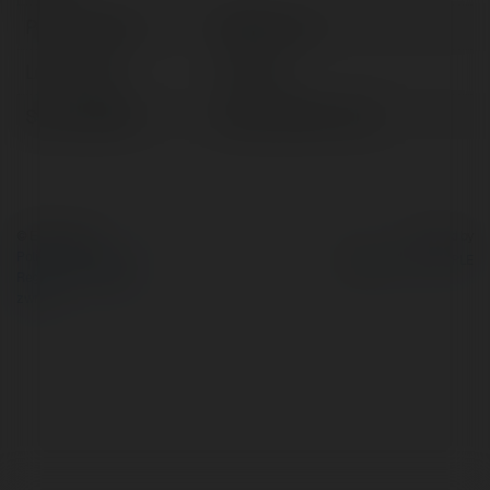
Pełna nazwa:
69VNN com
Lokalizacja:
Vietnam
Strona WWW:
https://69vnn.com/
© Ekademia.pl
Powered by
Polityka Prywatności
Regulamin
|
Zażądaj
zwrotu