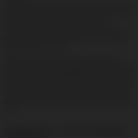
Trong bối cảnh thị trường cá cược trực tuyến ngày càng
phát triển, người dùng trở nên khắt khe hơn khi lựa chọn
nhà cái. Chúng tôi hiểu điều đó, và thực tế cho
thấy 69VN đang dần trở thành điểm đến đáng tin cậy
nhờ vào ba yếu tố then chốt: bảo mật, minh bạch và trải
nghiệm người dùng mượt mà.
Khi đăng nhập vào hệ thống, người chơi dễ dàng cảm
nhận sự chuyên nghiệp trong giao diện, tốc độ truy cập và
tính ổn định của nền tảng. Điều đáng nói là các sản phẩm
trên đây không chỉ đơn thuần là "đặt cược", mà còn là trò
chơi giải trí có chiều sâu, có tính cạnh tranh cao, và đặc
biệt là tối ưu hóa trải nghiệm người dùng một cách thông
minh.
United Gaming – Trái tim công nghệ