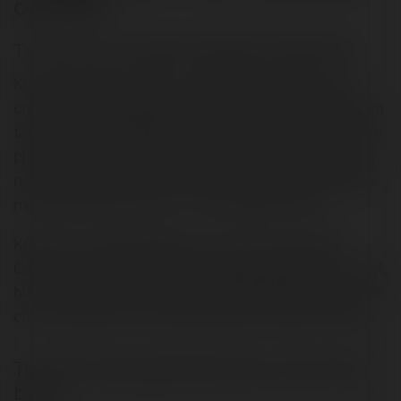
của 69VN
Trò chơi trực tuyến đa dạng và hiện đại
Không phải ngẫu nhiên mà United Gaming được giới
chuyên gia trong ngành đánh giá là một trong những nền
tảng mạnh mẽ và đáng tin cậy nhất hiện nay. Với các sản
phẩm từ game bài, sòng bài trực tuyến, đến thể thao ảo,
nền tảng này mang lại cảm giác như bạn đang ngồi giữa
một sòng casino thực thụ – nhưng ngay tại nhà.
Kết nối trực tiếp với 69VN, các trò chơi của United
Gaming hoạt động ổn định, không giật lag, hình ảnh rõ nét,
hiệu ứng chân thực. Đây chính là lý do khiến nhiều người
chơi trung thành với nền tảng này suốt nhiều năm qua.
Tích hợp công nghệ hiện đại và tính công
bằng