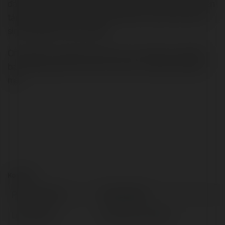
đáng. Với sự hậu thuẫn công nghệ từ United Gaming, nền
tảng này không đơn thuần là một nhà cái, mà là một hệ
sinh thái giải trí số toàn diện.
Chúng tôi tin rằng, khi bạn bước vào thế giới của 69VN,
bạn sẽ không chỉ chơi, mà còn thực sự sống cùng đam
mê.
Kontakt:
Pełna nazwa:
69vn15 Wiki
Lokalizacja:
Binh Dinh, Vietnam