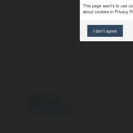
This page want's to use coo
about cookies in Privacy Pol
I don't agree
© Ekademia.pl
Polityka Prywatności
Regulamin
|
Zażądaj zwrotu