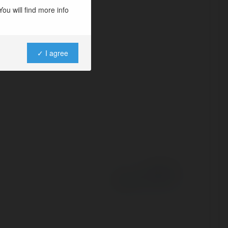
ổi bật với hàng
ou will find more info
hiện đại và dễ sử
✓ I agree
Powered by