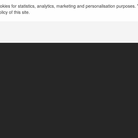
67bet Game
kies for statistics, analytics, marketing and personalisation purposes. Y
icy of this site.
Ribeirão Preto - SP, Brazil