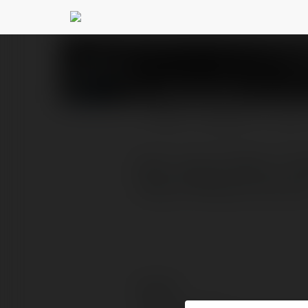
67bet Game
@67betcomc
PROFIL
PRODUKTY
BLOG
Bem-vindo à 67bet: A Pla
https://67betcom.com.b
Kontakt: