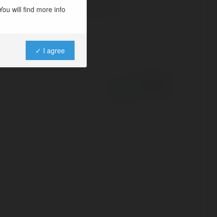
ou will find more info
✓ I agree
Powered by