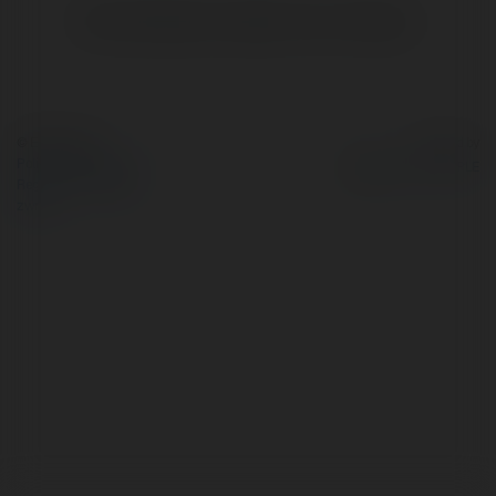
Brak widzialnych wpisów w tym miejscu.
© Ekademia.pl
Powered by
Polityka Prywatności
Regulamin
|
Zażądaj
zwrotu