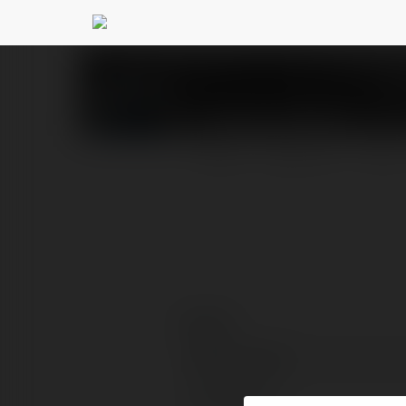
Emily Davidson
@5taylo
PROFIL
PRODUKTY
BLOG
Kontakt:
Pełna nazwa:
Lokalizacja: