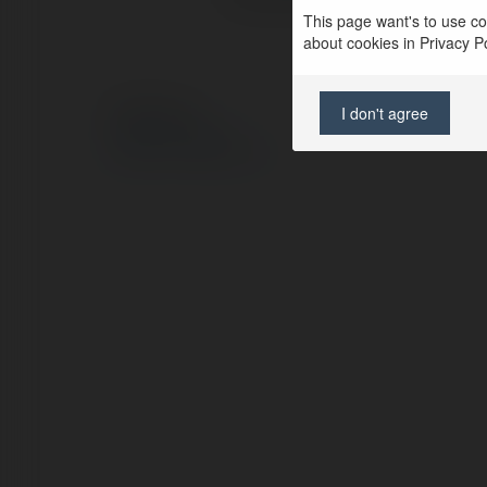
This page want's to use coo
about cookies in Privacy Pol
I don't agree
© Ekademia.pl
Polityka Prywatności
Regulamin
|
Zażądaj zwrotu