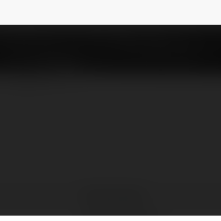
re8622hh5724499724499
NEWSLETTER
Emily Davidson
Poddębice, Poland