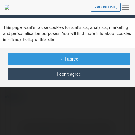
Tog
ZALOGUJ SIĘ
Close
nav
This page want's to use cookies for statistics, analytics, marketing
and personalisation purposes. You will find more info about cookies
in Privacy Policy of this site.
✓ I agree
Hannah Macdonald
@5taylore373ee0789576789576
I don't agree
więcej
Brak widzialnych wpisów w tym miejscu.