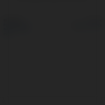
© Ekademia.pl
Powered by
Polityka Prywatności
Regulamin
|
Zażądaj
zwrotu