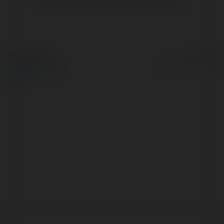
© Ekademia.pl
Powered by
Polityka Prywatności
Regulamin
|
Zażądaj
zwrotu