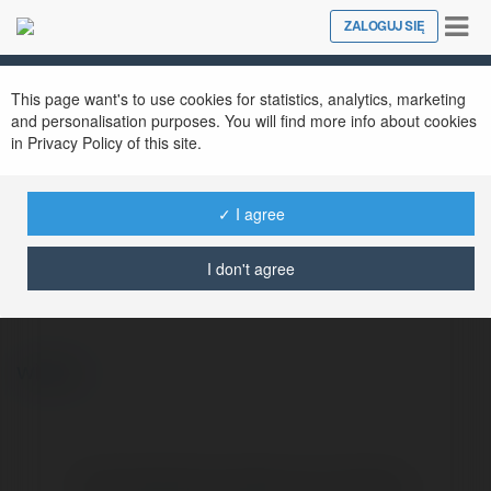
Tog
ZALOGUJ SIĘ
Close
nav
This page want's to use cookies for statistics, analytics, marketing
and personalisation purposes. You will find more info about cookies
in Privacy Policy of this site.
✓ I agree
Zara Cooper
@5avac8485fb3833364833364
I don't agree
więcej
Brak widzialnych wpisów w tym miejscu.