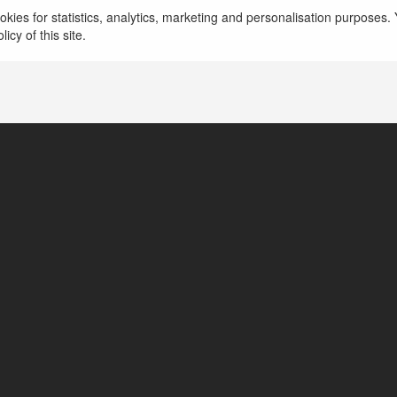
kies for statistics, analytics, marketing and personalisation purposes. Y
https://56dbetvip.com/
icy of this site.