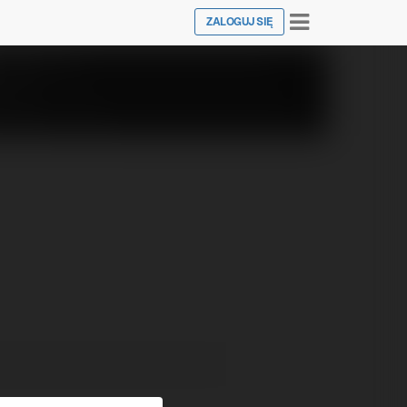
Toggle
ZALOGUJ SIĘ
navigation