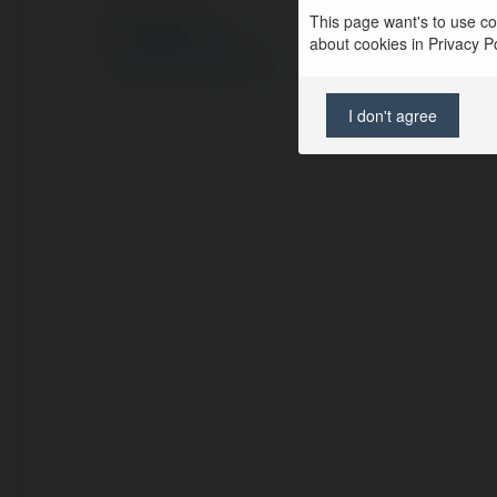
This page want's to use coo
© Ekademia.pl
about cookies in Privacy Pol
Polityka Prywatności
Regulamin
|
Zażądaj zwrotu
I don't agree