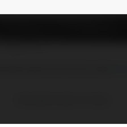
s
@53arcom
NEWSLETTER
e apostas esportivas de primeira classe
więc
Brak widzialnych wpisów w tym miejscu.