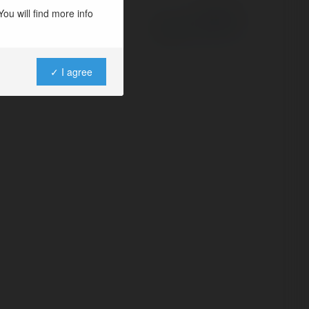
ou will find more info
Powered by
✓ I agree