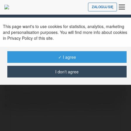
Tog
ZALOGUJ SIĘ
Close
nav
This page want's to use cookies for statistics, analytics, marketing
and personalisation purposes. You will find more info about cookies
in Privacy Policy of this site.
✓ I agree
500ae88 store
@500ae88store
I don't agree
500Ae – Nhà cái hàng đầu châu Á với những
trải nghiệm khó quên. Với giao diện đẹp mắt,
kho game khổng lồ và dịch vụ khách hàng