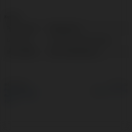
Kontakt:
Pełna nazwa:
500ae88 store
Lokalizacja:
Hồ Chí Minh, Việt Na, Vietnam
Strona WWW:
https://500ae88.store/
© Ekademia.pl
Powered by
Polityka Prywatności
Regulamin
|
Zażądaj
zwrotu