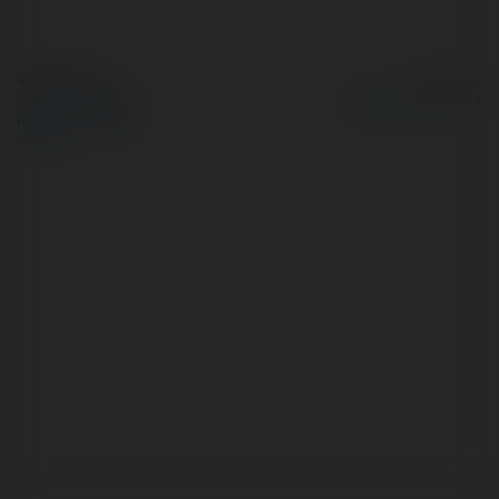
© Ekademia.pl
Powered by
Polityka Prywatności
Regulamin
|
Zażądaj
zwrotu