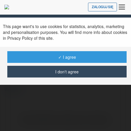
Tog
ZALOGUJ SIĘ
Close
nav
This page want's to use cookies for statistics, analytics, marketing
and personalisation purposes. You will find more info about cookies
in Privacy Policy of this site.
✓ I agree
Noah Graham
@4lydiae123wb2833453833453
I don't agree
więcej
Brak widzialnych wpisów w tym miejscu.