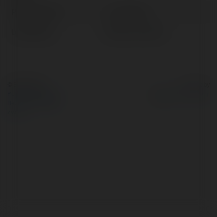
Pełna nazwa:
Luca Moran
Lokalizacja:
Bełżyce, Poland
© Ekademia.pl
Powered by
Polityka Prywatności
Regulamin
|
Zażądaj
zwrotu