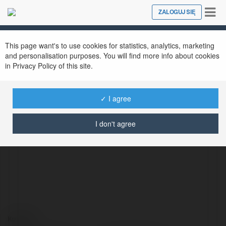
Tog
ZALOGUJ SIĘ
Close
nav
This page want's to use cookies for statistics, analytics, marketing
and personalisation purposes. You will find more info about cookies
in Privacy Policy of this site.
✓ I agree
Luca Moran
@4giannac561hb5862935862935
I don't agree
Kontakt: