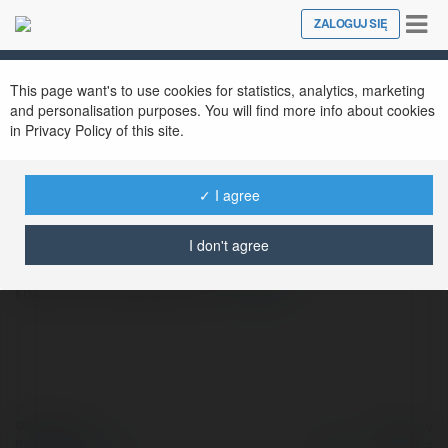
Tog
ZALOGUJ SIĘ
Close
nav
This page want's to use cookies for statistics, analytics, marketing
45678 TEL
@45678tel
and personalisation purposes. You will find more info about cookies
in Privacy Policy of this site.
✓ I agree
45678 tự hào là nhà cái hàng đầu châu Á, với
các dịch vụ 5 sao được bầu chọn bởi ủy ban
I don't agree
cá cược quốc tế và được yêu thích nhất bởi
người sử dụng dịch vụ.
więcej
© Ekademia.pl
Powered by
Polityka Prywatności