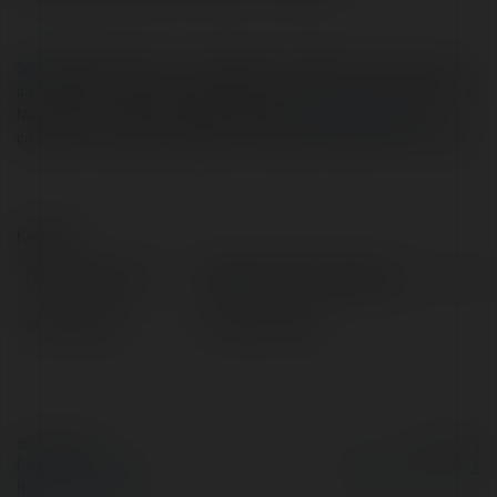
399w
| 399w.vip oferece uma experiência de apostas única com uma
ampla gama de jogos, desde esportes até cassino. Com uma interface
fácil de usar e muitas promoções atraentes,
https://399w.vip/
se
compromete a ajudar os jogadores a desfrutar da diversão e da vitória.
Kontakt:
Pełna nazwa:
399w Casa de Apostas
Lokalizacja:
Brazil, Poland
© Ekademia.pl
Powered by
Polityka Prywatności
Regulamin
|
Zażądaj