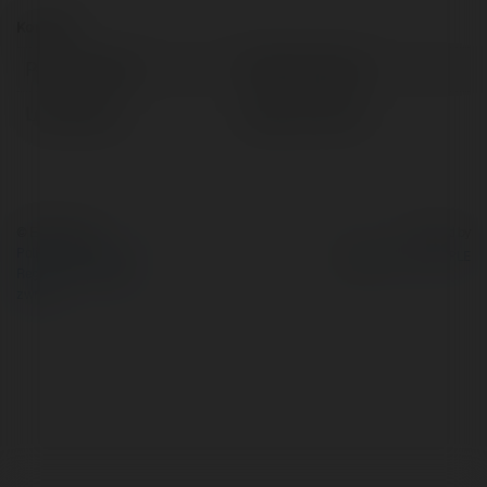
Kontakt:
Pełna nazwa:
Piotrek Drążek
Lokalizacja:
Gdynia, Poland
© Ekademia.pl
Powered by
Polityka Prywatności
Regulamin
|
Zażądaj
zwrotu