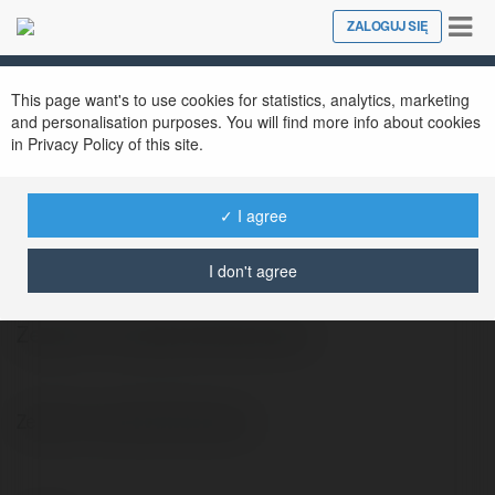
Tog
ZALOGUJ SIĘ
Close
nav
This page want's to use cookies for statistics, analytics, marketing
and personalisation purposes. You will find more info about cookies
in Privacy Policy of this site.
✓ I agree
Piotrek Drążek
@34oik
I don't agree
Zespół na wesele Warszawa
Zespół na wesele Warszawa