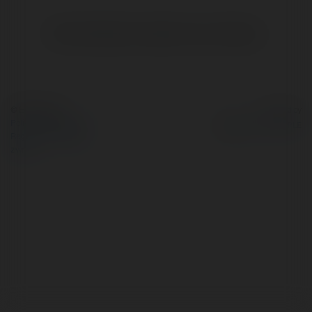
Brak widzialnych wpisów w tym miejscu.
© Ekademia.pl
Powered by
Polityka Prywatności
Regulamin
|
Zażądaj
zwrotu