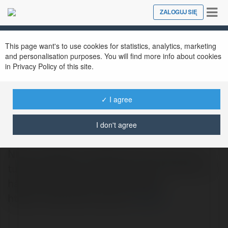
Tog
ZALOGUJ SIĘ
Close
nav
This page want's to use cookies for statistics, analytics, marketing
and personalisation purposes. You will find more info about cookies
in Privacy Policy of this site.
✓ I agree
33win online
@33winonline
I don't agree
Nhà cái 33win là một nhà cái cá cược trực
tuyến phổ biến với nhiều trò chơi và dịch vụ
hấp dẫn cho người chơi. Website:
https://33wincom.online/
więcej