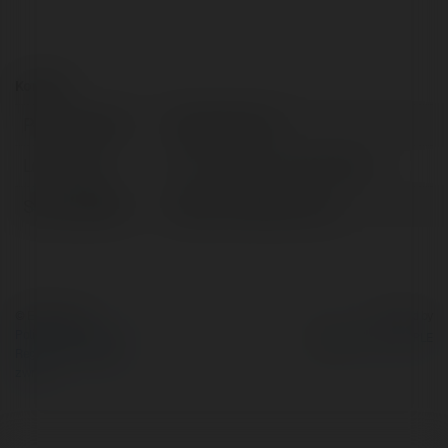
Kontakt:
Pełna nazwa:
33win Nhà cái
Lokalizacja:
10 P. Vạn Phúc, Liễu, Poland
Strona WWW:
https://33wink3.com/
© Ekademia.pl
Powered by
Polityka Prywatności
Regulamin
|
Zażądaj
zwrotu