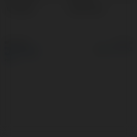
Lokalizacja:
Lubsko, Poland
© Ekademia.pl
Powered by
Polityka Prywatności
Regulamin
|
Zażądaj
zwrotu