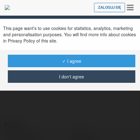
Tog
ZALOGUJ SIĘ
Close
nav
This page want's to use cookies for statistics, analytics, marketing
and personalisation purposes. You will find more info about cookies
in Privacy Policy of this site.
✓ I agree
Jack Clark
@2taylorc573re1428135428135
I don't agree
Kontakt:
Pełna nazwa:
Jack Clark