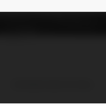
522ye9529850529850
NEWSLETTER
Brak widzialnych wpisów w tym miejscu.