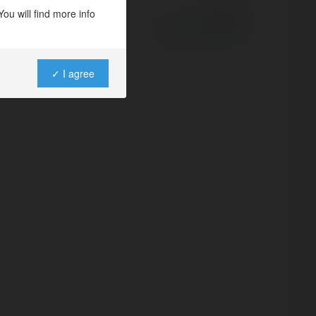
ou will find more info
Powered by
✓ I agree