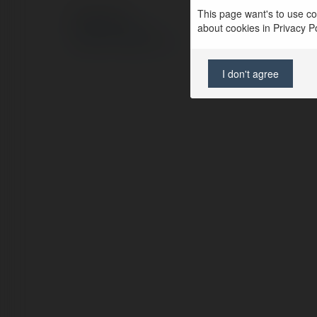
This page want's to use coo
© Ekademia.pl
about cookies in Privacy Pol
Polityka Prywatności
Regulamin
|
Zażądaj zwrotu
I don't agree