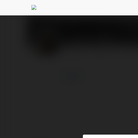
Edward Obrien
@2avac3
PROFIL
PRODUKTY
BLOG
więcej