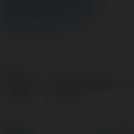
https://keymander.iogear.com/profile/43411/1xbetvinet
https://myopportunity.com/profile/1xbet-link-chinh-thc-2023/sl
https://public.sitejot.com/1xbetvinet.html
https://myopportunity.com/profile/1xbet-link-chinh-thc-2023/sl
https://public.sitejot.com/1xbetvinet.html
Kontakt:
Pełna nazwa:
1XBET Link Chính Thức 2023
Lokalizacja:
hà nội, Vietnam
© Ekademia.pl
Powered by
Polityka Prywatności