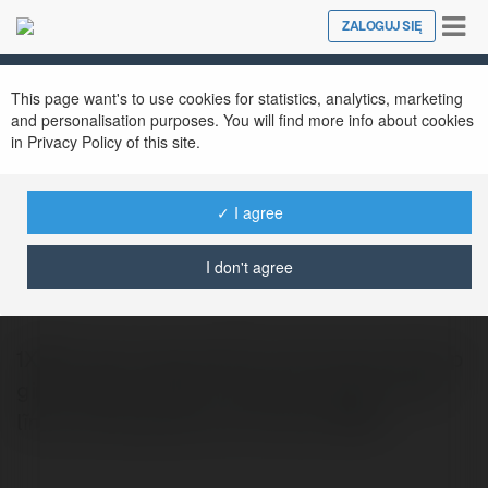
Tog
ZALOGUJ SIĘ
Close
nav
This page want's to use cookies for statistics, analytics, marketing
and personalisation purposes. You will find more info about cookies
in Privacy Policy of this site.
✓ I agree
1XBET Link Chính Thức 2023
@1xbetvinet
I don't agree
1XBET rất tự hào là đại lý chính thức kết hợp
giữa HI88 và 1XBET. Với kinh nghiệm trong
lĩnh vực sòng bạc hơn 10 năm, 1XBET…