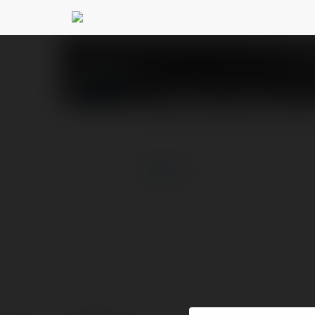
Matthew Hunter
@1jor
PROFIL
PRODUKTY
BLOG
więcej