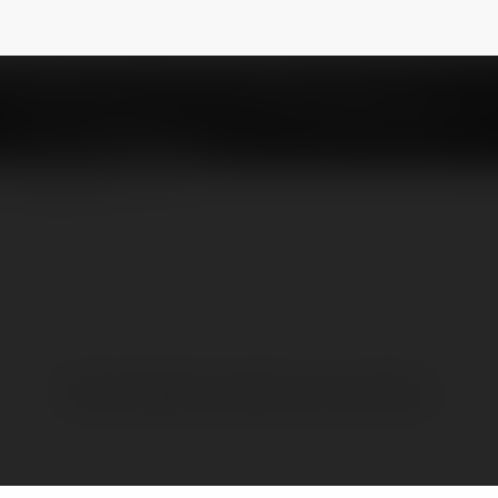
dane6323wn6509478509478
NEWSLETTER
Brak widzialnych wpisów w tym miejscu.