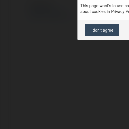
This page want's to use coo
© Ekademia.pl
about cookies in Privacy Pol
Polityka Prywatności
Regulamin
|
Zażądaj zwrotu
I don't agree