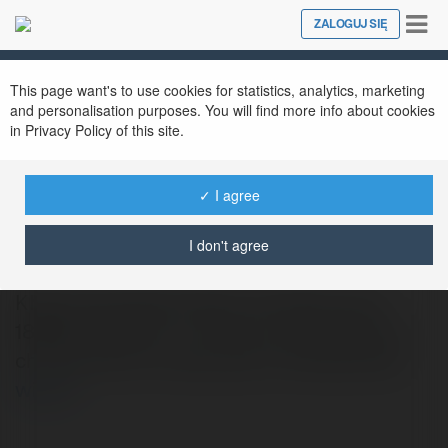
Tog
ZALOGUJ SIĘ
Close
nav
This page want's to use cookies for statistics, analytics, marketing
and personalisation purposes. You will find more info about cookies
in Privacy Policy of this site.
✓ I agree
188BET HIPHOP
@188bethiphop1
I don't agree
Khám phá thế giới giải trí sôi động cùng
188BET HIPHOP – nơi hội tụ của những trò
chơi hấp dẫn và hàng loạt ưu đãi đặc biệt.
więcej