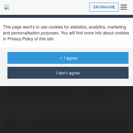
Tog
ZALOGUJ SIĘ
Close
nav
This page want's to use cookies for statistics, analytics, marketing
and personalisation purposes. You will find more info about cookies
in Privacy Policy of this site.
bet gift
@12betgifts
✓ I agree
I don't agree
Nhà cái 12bet với hơn 16 năm kinh nghiệm, là
một trong những nhà cái uy tín hàng đầu. Tại
đây, bạn có thể tham gia cá cược đa…
Nhà cái
12bet
với hơn 16 năm kinh nghiệm, là một trong những
nhà cái uy tín hàng đầu. Tại đây, bạn có thể tham gia cá cược đa