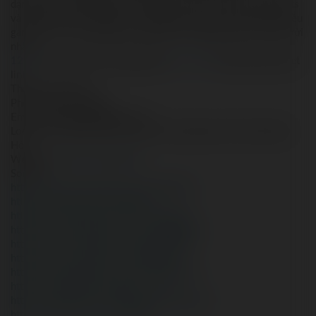
dạng các môn thể thao như bóng đá, bóng rổ, cầu lông, esports
và nhiều hơn nữa. Ngoài ra, sòng bạc trực tuyến cung cấp nhiều
game bài và slot hấp dẫn, mang đến trải nghiệm giải trí tuyệt vời
nhất!
12bet
nhacai12bet12betđăngnhập
link12bet
12betmobile12bet
link
Thông tin liên hệ:
Phone: 0973723384
Email: 12bet.gifts@gmail.com
Location: Tiểu Khu 6,Thị Trấn Tĩnh Gia,Huyện Tĩnh Gia,Thanh
Hóa
Website:
https://12bet.gifts/
Socials:
https://www.facebook.com/12betgifts/
https://twitter.com/12betgifts
https://www.pinterest.com/12betgifts/
https://www.linkedin.com/in/12betgifts/
https://www.youtube.com/@12betgifts
https://www.tumblr.com/12betgifts
https://www.reddit.com/user/12betgifts
https://12betgifts.wordpress.com/
https://www.flickr.com/people/12betgifts/
https://gravatar.com/12betgifts