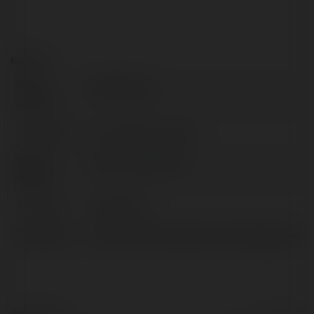
Kontakt:
Pełna
123B Casino
nazwa:
Lokalizacja:
Hồ Chí Minh, Vietnam
Strona
https://123b.mobi/
WWW:
X/Twitter:
123bgames
Facebook:
https://www.facebook.com/123bgames
© Ekademia.pl
Powered by