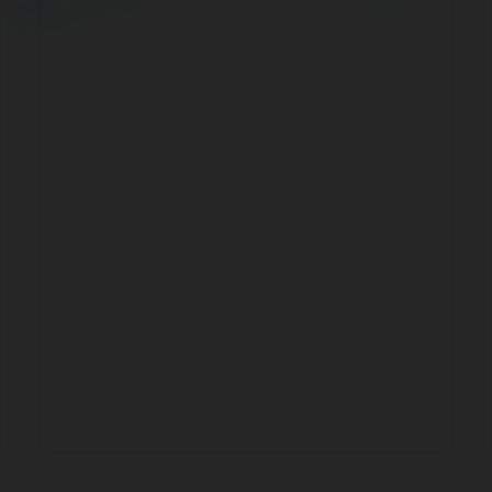
zwrotu