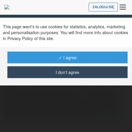
Tog
ZALOGUJ SIĘ
Close
nav
This page want's to use cookies for statistics, analytics, marketing
and personalisation purposes. You will find more info about cookies
in Privacy Policy of this site.
✓ I agree
Nhà cái 123B
@123bbapp
I don't agree
Trang chủ 123B là điểm đến lý tưởng cho
những ai đam mê cá cược trực tuyến. Giao
diện của trang chủ 123B được thiết kế hiện
đại và dễ sử dụng, giúp người chơi.
więcej