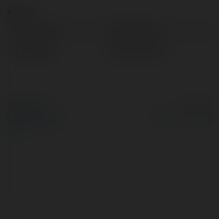
Kontakt:
Pełna nazwa:
Milan Kałużna
Lokalizacja:
Gliwice, Poland
© Ekademia.pl
Powered by
Polityka Prywatności
Regulamin
|
Zażądaj
zwrotu