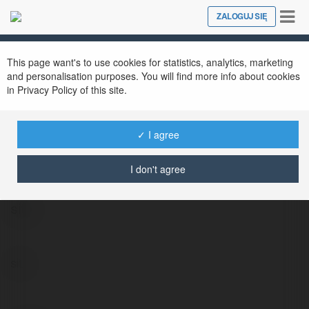
Tog
ZALOGUJ SIĘ
Close
nav
This page want's to use cookies for statistics, analytics, marketing
and personalisation purposes. You will find more info about cookies
in Privacy Policy of this site.
✓ I agree
Milan Kałużna
@11iei
I don't agree
site
site