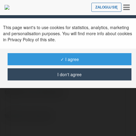
Tog
ZALOGUJ SIĘ
Close
nav
This page want's to use cookies for statistics, analytics, marketing
and personalisation purposes. You will find more info about cookies
in Privacy Policy of this site.
✓ I agree
Irkendjon Tutak
@11gdg
I don't agree
tabletki odchudzanie
tabletki odchudzanie