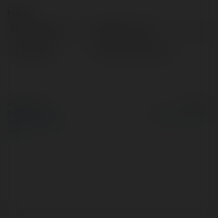
Kontakt:
Pełna nazwa:
Irkendjon Tutak
Lokalizacja:
Krzeszowice, Poland
© Ekademia.pl
Powered by
Polityka Prywatności
Regulamin
|
Zażądaj
zwrotu