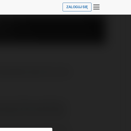
Toggle
ZALOGUJ SIĘ
navigation
gia. Bảo mật, hỗ trợ tốt.
ỗ trợ tốt. Thắng nhanh! Name:
287 CMT8, Khu phố 23A, Quận
 Tháng 8, Khu phố 23A, Quận