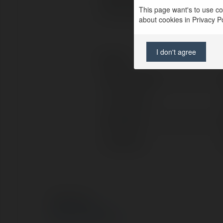
This page want's to use coo
10, Thành phố Hồ Chí Minh, Vi
about cookies in Privacy Pol
I don't agree
Kontakt:
Pełna nazwa:
Lokalizacja:
X/Twitter:
Facebook:
© Ekademia.pl
Polityka Prywatności
Regulamin
|
Zażądaj zwrotu