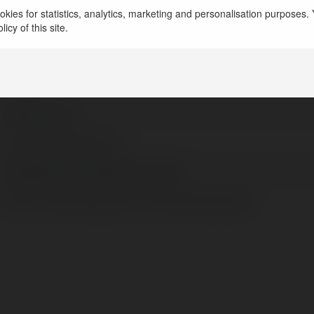
kies for statistics, analytics, marketing and personalisation purposes. Y
ệt Nam
icy of this site.
11Bet Nhà Cái
Hồ Chí Minh, Armenia
httpstwittercom11betnhacaivip5
https://www.facebook.com/11betnhacaivip5