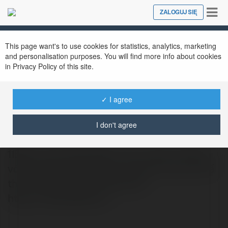
Tog
ZALOGUJ SIĘ
Close
nav
This page want's to use cookies for statistics, analytics, marketing
and personalisation purposes. You will find more info about cookies
in Privacy Policy of this site.
✓ I agree
11BET Nhà cái
@11betnhci7
I don't agree
11BET là nền tảng giải trí trực tuyến nổi bật
với hệ sinh thái phong phú gồm cá cược thể
thao, casino live và slot game .
https://11bet2026.co/