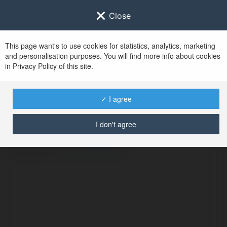
Close
This page want's to use cookies for statistics, analytics, marketing
and personalisation purposes. You will find more info about cookies
in Privacy Policy of this site.
✓ I agree
Przykro nam, nie ma
takiej strony.
I don't agree
Przejdź na
stronę główną
.