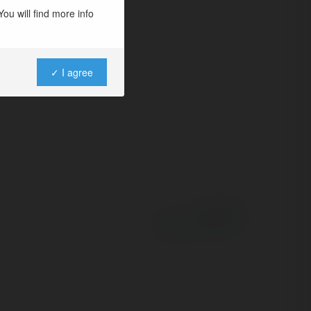
ng đến trải nghiệm
ou will find more info
✓ I agree
Powered by