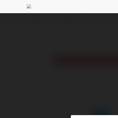
Ekademia.pl
XX88
Newsletter