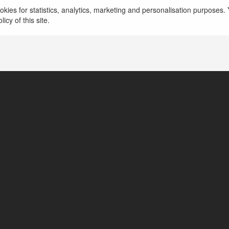
XX88 là nền tảng cá cược trực tuyến hiện đại, ma
kies for statistics, analytics, marketing and personalisation purposes. Y
giải trí đỉnh cao với hệ thống game
więcej
icy of this site.