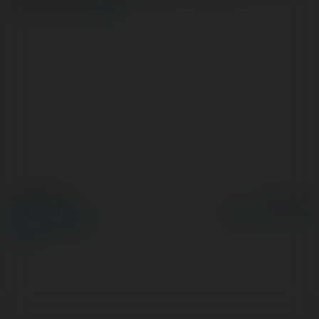
elektroniczne
więcej
© Ekademia.pl
Powered by
Polityka Prywatności
Regulamin
|
Zażądaj
zwrotu