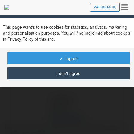
Tog
ZALOGUJ SIĘ
Close
nav
Ekademia.pl
Waldek Beezy
Newsletter
This page want's to use cookies for statistics, analytics, marketing
and personalisation purposes. You will find more info about cookies
in Privacy Policy of this site.
✓ I agree
I don't agree
Waldek Beezy
https://www.automatyka24.pl/pl/katalog/manometry-