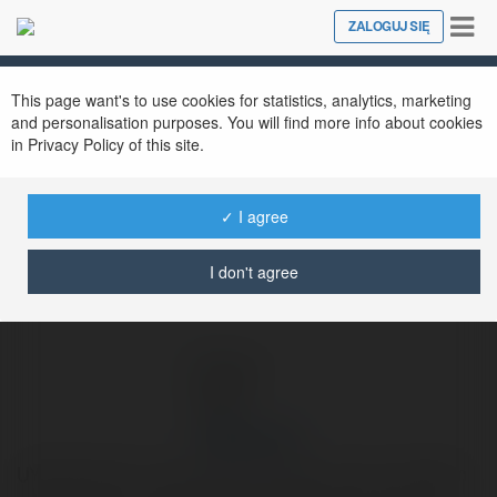
Tog
ZALOGUJ SIĘ
Close
nav
Ekademia.pl
Uy88 autos
Newsletter
This page want's to use cookies for statistics, analytics, marketing
and personalisation purposes. You will find more info about cookies
in Privacy Policy of this site.
✓ I agree
I don't agree
Uy88 autos
UY88 là điểm chơi phù hợp cho người muốn trải nghiệm