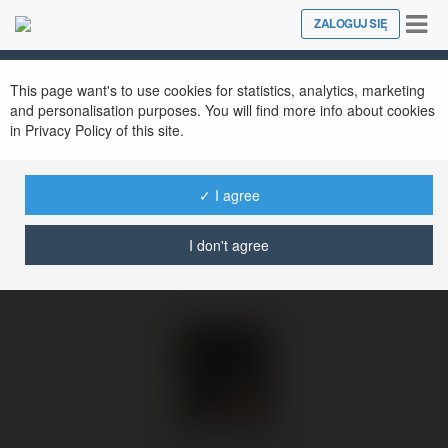
Tog
ZALOGUJ SIĘ
Close
nav
Ekademia.pl
Bogumił Pieniak
Newsletter
This page want's to use cookies for statistics, analytics, marketing
and personalisation purposes. You will find more info about cookies
in Privacy Policy of this site.
✓ I agree
I don't agree
Bogumił Pieniak