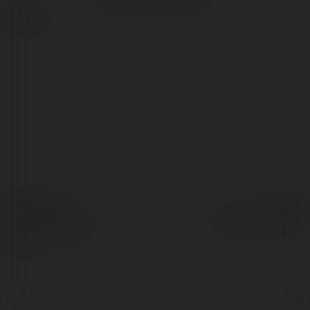
więcej
© Ekademia.pl
Powered by
Polityka Prywatności
Regulamin
|
Zażądaj
zwrotu