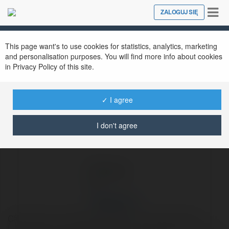
Tog
ZALOGUJ SIĘ
Close
nav
Ekademia.pl
Thedotv Cc
Newsletter
This page want's to use cookies for statistics, analytics, marketing
and personalisation purposes. You will find more info about cookies
in Privacy Policy of this site.
✓ I agree
I don't agree
Thedotv Cc
Cập nhật các sự kiện bóng đá quan trọng trong năm