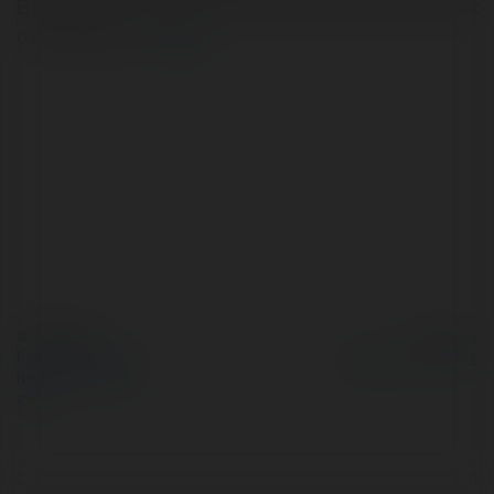
Bóng đá luôn là môn thể thao mang lại cảm xúc mãnh liệt
cho người hâm…
więcej
© Ekademia.pl
Powered by
Polityka Prywatności
Regulamin
|
Zażądaj
zwrotu