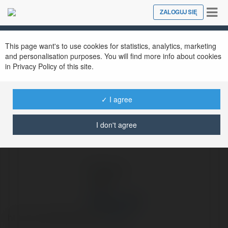
Tog
ZALOGUJ SIĘ
Close
nav
Ekademia.pl
Lukasz Jaroń
Newsletter
This page want's to use cookies for statistics, analytics, marketing
and personalisation purposes. You will find more info about cookies
in Privacy Policy of this site.
✓ I agree
I don't agree
Lukasz Jaroń
http://artykulybhp.net.pl/
więcej