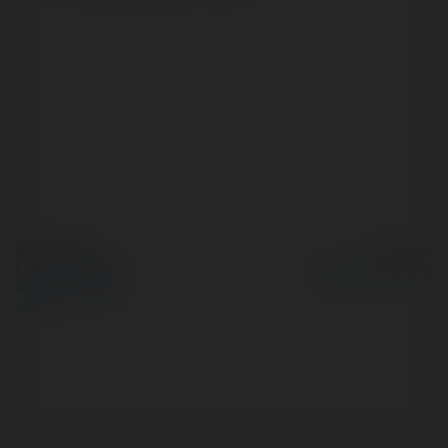
© Ekademia.pl
Powered by
Polityka Prywatności
Regulamin
|
Zażądaj
zwrotu