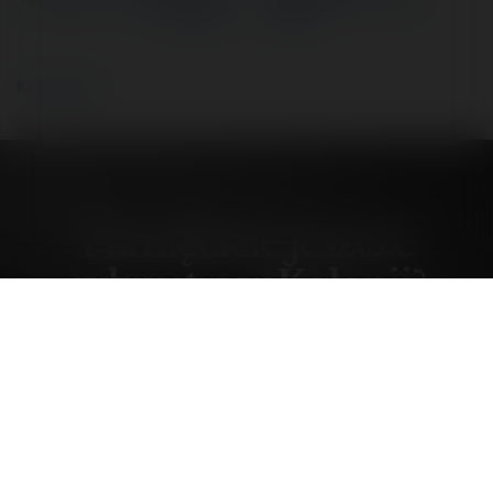
w Kolonii?
sobotę?
Komentarze
Pamiętacie jeszcze
sylwestra w Kolonii?
środa, 20 maj 26, 15:01