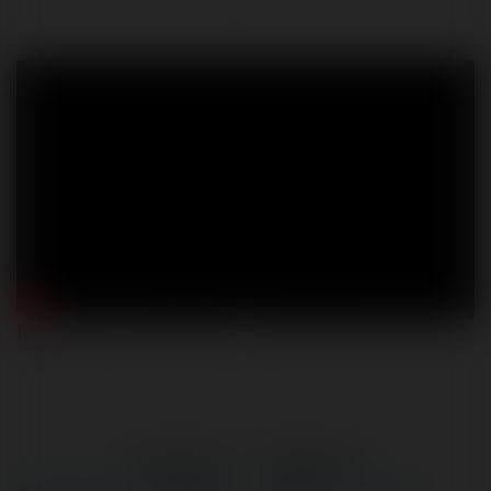
Migranci czy kobiety - kto jest ważniejszy?
←
Poprzedni
Następne
→
Pamiętacie jeszcze sylwestra
Legnica - widzimy się w