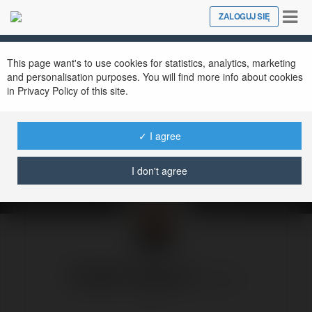
Tog
ZALOGUJ SIĘ
Close
nav
This page want's to use cookies for statistics, analytics, marketing
and personalisation purposes. You will find more info about cookies
in Privacy Policy of this site.
Migranci czy kobiety -
kto jest ważniejszy?
✓ I agree
czwartek, 21 maj 26, 20:17
I don't agree
Radek Pogoda
@rpogoda