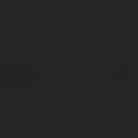
© Ekademia.pl
Powered by
Polityka Prywatności
Regulamin
|
Zażądaj
zwrotu