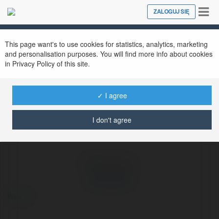
Tog
ZALOGUJ SIĘ
Close
nav
Ekademia.pl
Rozy Juise
Newsletter
This page want's to use cookies for statistics, analytics, marketing
and personalisation purposes. You will find more info about cookies
in Privacy Policy of this site.
✓ I agree
I don't agree
Rozy Juise
więcej