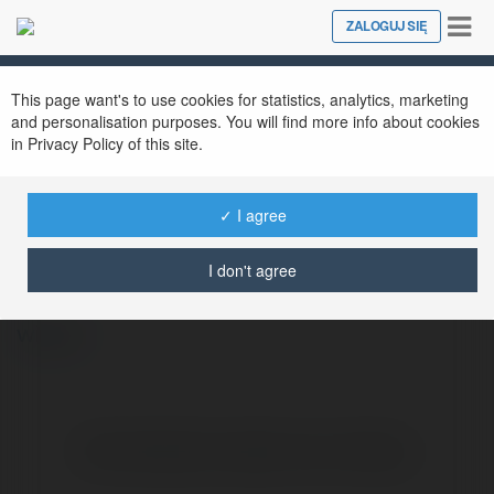
Tog
ZALOGUJ SIĘ
Close
nav
This page want's to use cookies for statistics, analytics, marketing
and personalisation purposes. You will find more info about cookies
in Privacy Policy of this site.
✓ I agree
Patryk Gajda
@patrykgajda
I don't agree
więcej
Brak widzialnych wpisów w tym miejscu.