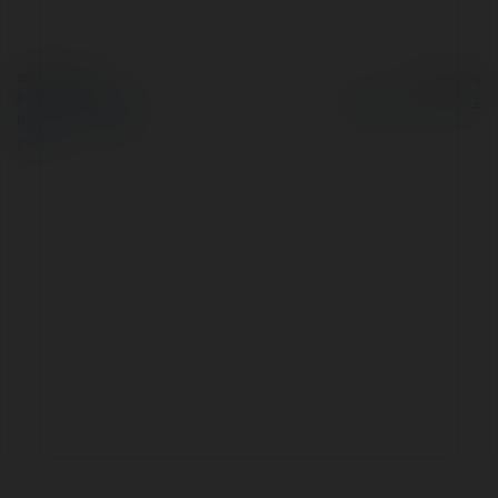
© Ekademia.pl
Powered by
Polityka Prywatności
Regulamin
|
Zażądaj
zwrotu