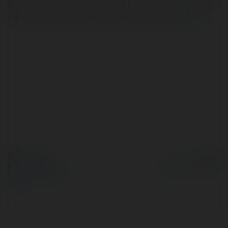
khuyến mãi và ưu đãi lớn dành cho người chơi mới cũng
như thành viên lâu năm .https://lucky888.io/
więcej
© Ekademia.pl
Powered by
Polityka Prywatności
Regulamin
|
Zażądaj
zwrotu