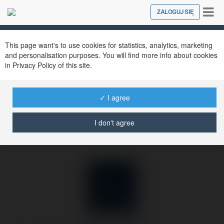
Tog
ZALOGUJ SIĘ
Close
nav
Ekademia.pl
Nhacai w88abc
Newsletter
This page want's to use cookies for statistics, analytics, marketing
and personalisation purposes. You will find more info about cookies
in Privacy Policy of this site.
✓ I agree
I don't agree
Nhacai w88abc