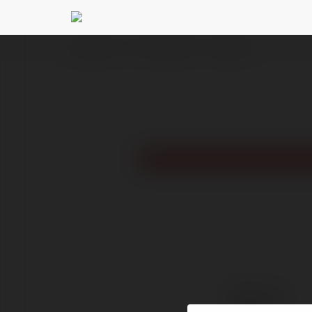
Ekademia.pl
Nhà Cái 8XBET
Newsletter