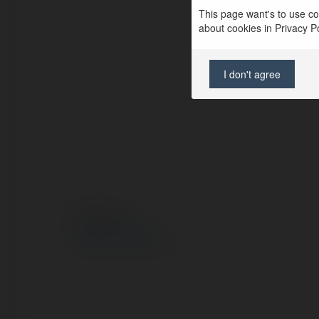
This page want's to use coo
about cookies in Privacy Pol
I don't agree
© Ekademia.pl
Polityka Prywatności
Regulamin
|
Zażądaj zwrotu