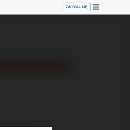
Toggle
ZALOGUJ SIĘ
navigation