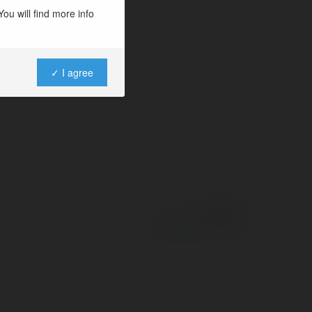
siêu phẩm cá cược
ou will find more info
✓ I agree
Powered by