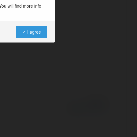
í, cung cấp vô số
ou will find more info
 tải nhanh và
✓ I agree
Powered by