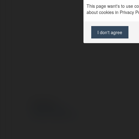
This page want's to use coo
about cookies in Privacy Pol
I don't agree
© Ekademia.pl
Polityka Prywatności
Regulamin
|
Zażądaj zwrotu