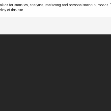
MotchillTV là dịch vụ coi phim online không tốn ph
kies for statistics, analytics, marketing and personalisation purposes. Y
tác phẩm điện ảnh độ phân giải Full HD với tốc độ
icy of this site.
không quảng cáo gây phiền toá
więcej